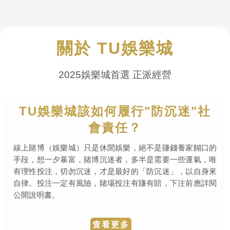
色，探索亞洲領先平
全攻略｜即時下注、
隊、轉播與投注攻略 
場樂趣隨時隨地
造頂級線上娛樂
與安裝指南iOS 和 
巧攻略：如何在賭場
TU娛樂城忘記密碼教
台
Prop玩法與高賠率技
| TU娛樂城
Android 系統教學
遊戲中穩賺不賠
TU娛樂城線上拉霸機
學｜手機 & 電腦快速
巧
一、什麼是彩票？
TU娛樂城真人百家樂
TU娛樂城：靈活應對
攻略｜老虎机玩法、
找回帳號
TU娛樂城隱私政策：
經典賭場遊戲，真人
百家樂莊閒比例變
彩票是一種憑證式博彩，券上印有號碼、圖形或文字，玩
TU娛樂城賭場註冊流
RTP與獎金機制全解
保障您的個資與網路
TU娛樂城即時比分與
互動賭場體驗
化，提升勝率技巧
程詳解安全註冊、存
家選號購買後透過抽籤或搖球決定中獎資格。全球已有
析
安全
讓分投注全攻略｜掌
款與提款一步到位！
110 多個國家發行彩票，種類包括：
握賽況，提升投注勝
TU娛樂城運彩投注分
TU娛樂城捕魚機全攻
TU娛樂城責任博彩政
率
傳統型：
六合彩
析為何球迷仍熱衷娛
略｜玩法、品牌、技
策：保障玩家健康，
樂城？
即開型：
刮刮樂
巧與高額獎勵解析
推動負責任博彩
弱解析與運彩投注指
樂透型：
大樂透
南：TU娛樂城、盤口
TU娛樂城體驗金台中
TU娛樂城棋盤遊戲全
TU娛樂城免責聲明：
數字型：
三星彩、四星彩
預測與勝率提升技巧
夜店推薦2025排行與
攻略｜熱門棋卡玩
使用條款與風險提醒
運動型：
運動彩券
包廂搭訕攻略
法、品牌與上手指南
TU娛樂城服務條款：
TU娛樂城澳門賭場 
二、全球彩票市場概況與趨勢
TU娛樂城彩票投注指
平台使用規範與會員
vs 線上遊戲 全面比
南｜玩法、品牌與上
市場規模
：2022 年全球彩票市場估值約 211–2930 億美
責任
較
手攻略
元，預計至 2030 年達 483–547 億美元，年複合成長率
5%–7%。
TU娛樂城百家樂試玩
指南｜免費體驗＋贏
線上彩票崛起
：2022–2030 年間，線上彩票市場由約
錢技巧教學