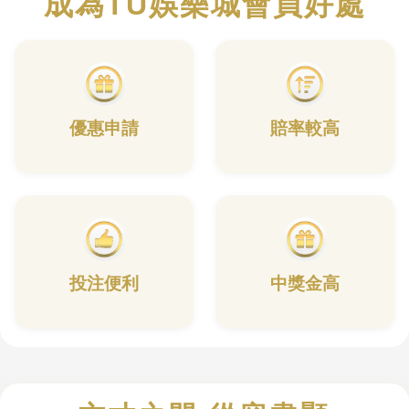
註冊／登入 TU娛樂城後，選擇「彩票遊戲」並挑選品牌
平台。
轉換投注額度
將主帳戶資金轉入 TU彩票 或 WIN539 子帳戶，方便下
注。
選擇彩種
支援六合彩、賓果、賽車彩、時時彩、台灣彩券等多種熱
門玩法。
下注並等待開獎
完成投注後，觀看倒數計時與彩球開出結果，即時確認中
獎情況。
五、彩票投注常見類型
遊戲種類
特點介紹
視訊彩／WIN彩
即時開獎、互動視覺強
六合彩／台灣彩券
傳統玩法，彩池累積大