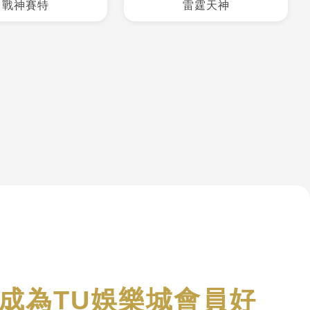
過度投注措施。
制帳號，並引導玩家使用自我限制工具或參與休息期。
限額及提供必要的外部支援資源。
re
等），幫助玩家在必要時尋求專業協助。