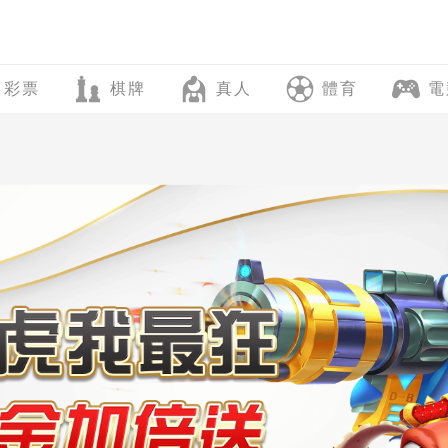
惠
娛樂城遊戲
體育博彩
2026世界盃
真人娛樂
題
百家樂
體育彩票
關於2026年世界杯
真人娛樂
下載教
電子遊戲
電競遊戲
追蹤2026 FIFA世界
真人美女荷官
下載應
盃
老虎機
世界盃投注
真人百家樂
TU 
關於TU娛樂城
捕魚機遊戲
即時比分
棋盤遊戲
關於TU娛樂城
TU娛樂城責任博彩政策：保障玩家健康，推動負
彩票投注