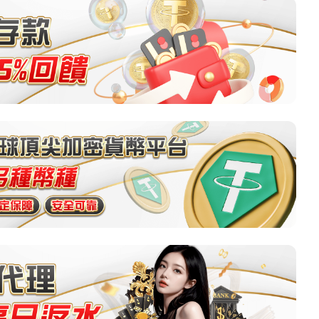
以上 TU娛樂城 體驗線上真人娛樂、遊戲互動，讓
包廂安排，一步步都有學問。想知道更多娛樂新知？就