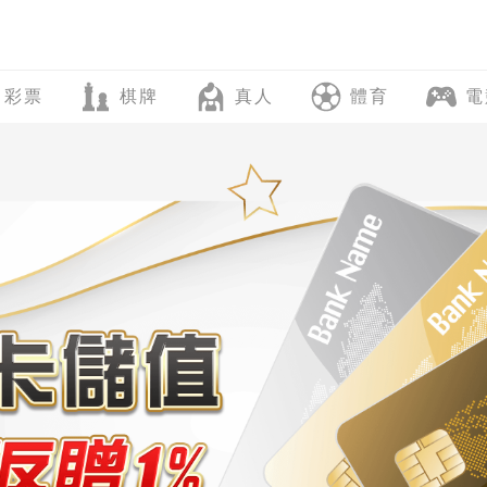
惠
娛樂城遊戲
體育博彩
2026世界盃
真人娛樂
題
百家樂
體育彩票
關於2026年世界杯
真人娛樂
下載教
電子遊戲
電競遊戲
追蹤2026 FIFA世界
真人美女荷官
下載應
盃
老虎機
世界盃投注
真人百家樂
TU 
TU娛樂城
捕魚機遊戲
即時比分
棋盤遊戲
頁
TU娛樂城
TU娛樂城體驗金台中夜店推薦2025排行與包廂搭
彩票投注