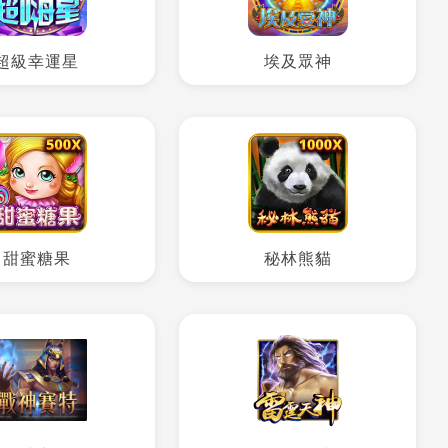
法與高賠率技
經典賭場遊戲，真人
互動賭場體驗
博彩政
健康，
城即時比分與
彩
全攻略｜掌
提升投注勝
聲明：
險提醒
運彩投注指
條款：
娛樂城、盤口
與會員
率提升技巧