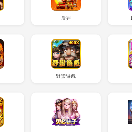
全解
攻略
Prop玩
城賭場註冊流
巧
全註冊、存
TU娛樂城責任
TU娛樂城忘記密碼教
一步到位！
策：保障玩家
拉霸機
學｜手機 & 電腦快速
TU娛樂
推動負責任博
法、
找回帳號
讓分投注
全解
握賽況，
TU娛樂城免責
率
使用條款與風
機全攻
弱解析與
TU娛樂城服務
、技
南：TU
平台使用規範
析
預測與勝
責任
遊戲全
玩
指南
投注指
與上