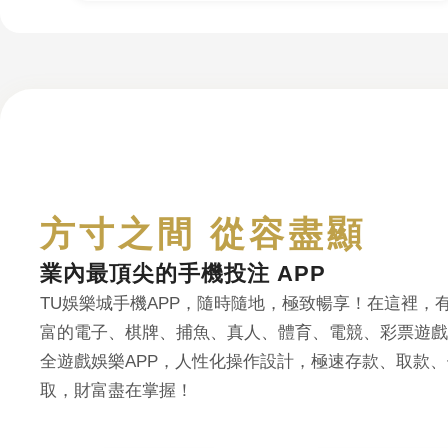
了解夜店基本規則
入場時間：
大多夜店建議10點後入場，午夜過後進入
穿著打扮：
男生建議穿襯衫或潮流風格，避免拖鞋短
帶證件：
夜店通常檢查身分證，需滿18歲
選擇適合的夜店風格
TU娛樂城新手建議選擇氛圍輕鬆、不那麼擁擠的夜店，例如 
tu娛樂老鳥夜店進階玩法技巧
觀察動線與社交熱點
TU娛樂城進場後可先觀察吧檯、舞池周圍，找出人群
主動與DJ互動
有些老手會主動點歌或與DJ寒暄，建立熟面孔，有助