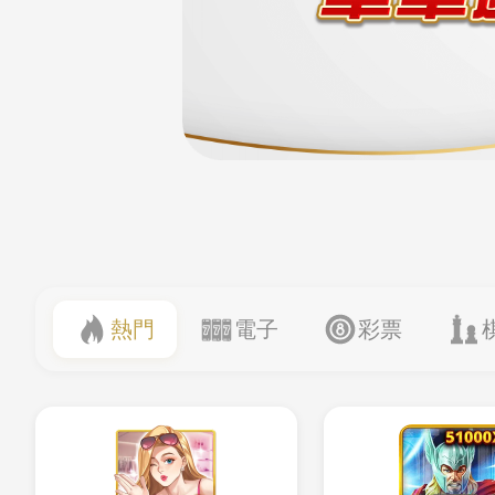
全部文章
TU娛樂城
娛樂城遊戲
AP
TU娛樂城優惠 麻將
TU娛樂城遊戲
發了老虎機：創新電
場評測：電子老
子遊戲介紹
玩法與技巧
TU娛樂
TU娛樂城體驗金台中夜店
式下載隨
TU娛樂城阿翰創作角
TU娛樂城線上
娛樂，免
色「九天玄女降落」
全攻略｜玩法、
引爆全網熱潮
惠、策略技巧
TU娛樂城
夜生活在台中越來越精彩，不論是想釋放壓力、社交
與安裝指南
TU娛樂城教學：新手
TU娛樂城電子
深入剖析 台中夜店推薦排行，從新手怎麼玩、老手進
Androi
必讀4大教訓與平台
略｜線上拉霸機