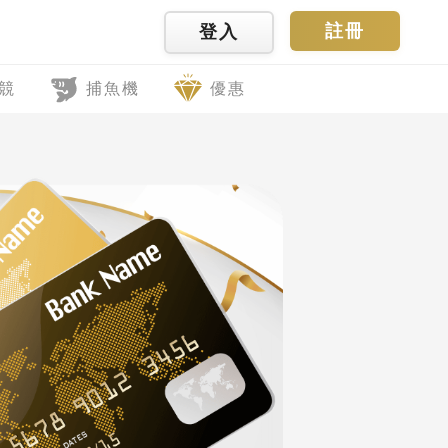
APP下載
關於網路娛樂城博彩
學
什麼是網路娛樂城？
用程式問答
線上娛樂城遊戲技巧
賭場註冊流程
訕攻略