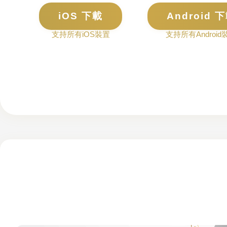
認識駐場攝影或公關
公關或攝影師是夜店內最有資訊的人，透過友好互動
tu娛樂夜店搭訕心法：如何自然開場不尷尬？
環境式開場法
例如「TU娛樂城這首歌你也喜歡嗎？」或「今天人好
調酒搭訕法
TU娛樂城請對方喝杯Shot是經典開場，但要注意
肢體語言觀察
如對方頻繁眼神接觸或靠近你所站的位置，表示有興趣
包廂預訂攻略：tu娛樂如何選對位置與預算？
包廂種類與價格帶