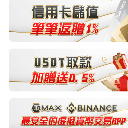
基本沙發區：
適合4-6人，約NT$3,000–5,000（含酒
VIP高台區：
適合6-10人，約NT$8,000–12,000
主視覺舞池包廂：
可達15人以上，價格上看NT$15,0
包廂預訂小技巧
提前透過IG或LINE私訊預訂，通常會有預約禮
平日與女性比例高的團體較易拿到好位子
使用熟人介紹或公關協助，有機會升等包廂
TU娛樂城加碼小提醒：夜店娛樂也要理性
雖然夜店是放鬆的好選擇，但也別忘記理性消費、注意
夜晚更精彩又安心！
無論你是夜店新手還是老鳥，只要掌握上述技巧，就