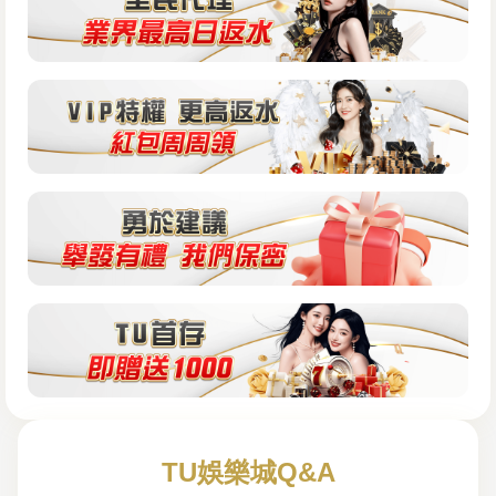
當您連續遭遇幾輪失敗或在達到預設目標後，選擇退出遊
戲，保持理性投注。娛樂城體驗金這不僅有助於保護資
金，也能讓您避免因情緒波動而做出不理智的決策。
掌握吐分訊號，提升Jackpot機會娛樂城
RSG雷神之鎚是一款充滿挑戰性且回報豐富的遊戲，但要
真正贏得Jackpot，僅僅依靠運氣是不夠的。透過了解遊
戲中的吐分訊號，並合理調整投注策略，您將大大提高中
獎的機會。TU娛樂城希望每一位玩家都能在遊戲中保持
冷靜，運用策略，並在正確的時機抓住機會，順利中得
Jackpot！