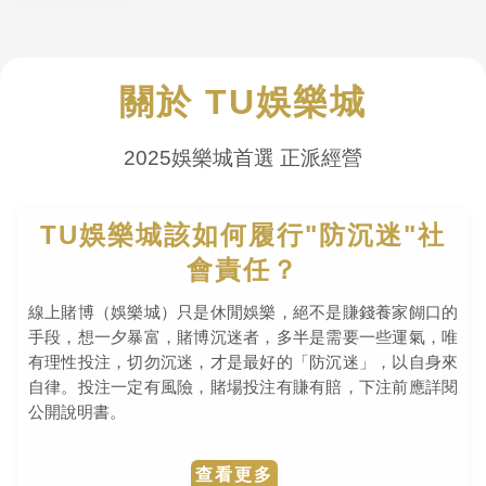
色，探索亞洲領先平
全攻略｜即時下注、
號，輕鬆中Jackpot！
隊、轉播與投注攻略 
場樂趣隨時隨地
造頂級線上娛樂
與安裝指南iOS 和 
巧攻略：如何在賭場
TU娛樂城忘記密碼教
台
Prop玩法與高賠率技
| TU娛樂城
Android 系統教學
遊戲中穩賺不賠
TU娛樂城線上拉霸機
學｜手機 & 電腦快速
巧
TU娛樂城真人百家樂
TU娛樂城：靈活應對
攻略｜老虎机玩法、
找回帳號
TU娛樂城隱私政策：
經典賭場遊戲，真人
百家樂莊閒比例變
TU娛樂城賭場註冊流
RTP與獎金機制全解
保障您的個資與網路
TU娛樂城即時比分與
RSG雷神之鎚（Thor's Hammer）是一款備受玩家青睞的
互動賭場體驗
化，提升勝率技巧
程詳解安全註冊、存
析
安全
讓分投注全攻略｜掌
高波動電子遊戲，尤其是它的Jackpot大獎更是讓無數玩
款與提款一步到位！
握賽況，提升投注勝
TU娛樂城運彩投注分
家夢寐以求。然而，許多玩家在嘗試挑戰這款遊戲時常常
TU娛樂城捕魚機全攻
TU娛樂城責任博彩政
率
析為何球迷仍熱衷娛
略｜玩法、品牌、技
感到困惑，認為
娛樂城
體驗金這是一場全憑運氣的賭博。
策：保障玩家健康，
樂城？
巧與高額獎勵解析
推動負責任博彩
事實上，成功擊中Jackpot的關鍵不僅僅是運氣，而是能
夠識別並利用遊戲中的吐分訊號。本文將為您揭示五大關
TU娛樂城體驗金台中
TU娛樂城棋盤遊戲全
TU娛樂城免責聲明：
夜店推薦2025排行與
鍵吐分訊號，讓您在遊玩RSG雷神之鎚時能夠抓住機會，
攻略｜熱門棋卡玩
使用條款與風險提醒
包廂搭訕攻略
法、品牌與上手指南
提升中獎機率。
TU娛樂城服務條款：
TU娛樂城澳門賭場 
TU娛樂城彩票投注指
平台使用規範與會員
vs 線上遊戲 全面比
南｜玩法、品牌與上
責任
較
手攻略
TU娛樂城百家樂試玩
指南｜免費體驗＋贏
錢技巧教學