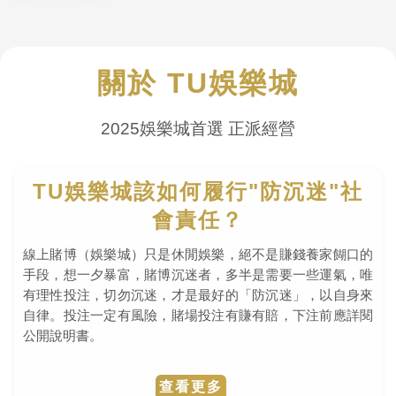
娛樂城優惠
14 Jun 2026
TU娛樂城忘記密碼怎麼辦？帳號找回教學