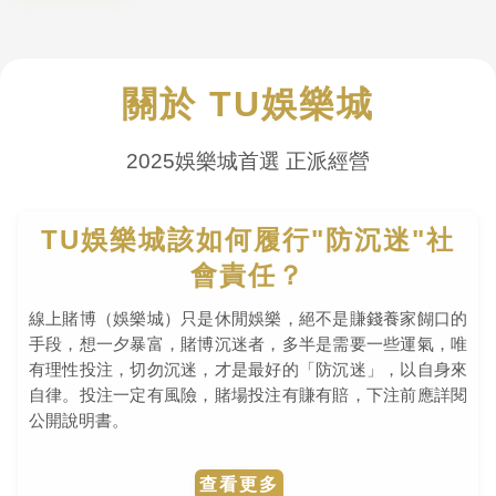
關於網路娛樂城博彩
21 Mar 2026
如何利用 TU娛樂城彩票走勢圖預測下期
號碼？
1