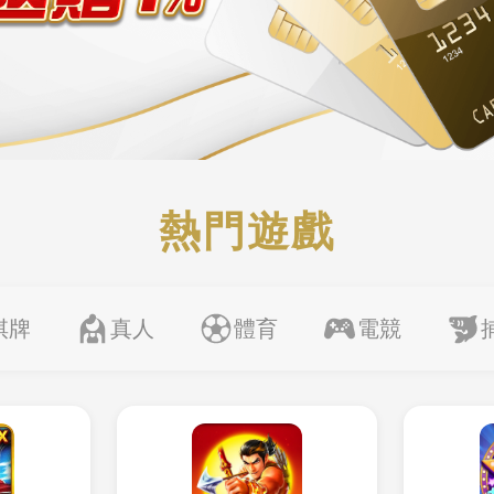
全部消息
娛樂城優惠
關於網路娛樂城博彩