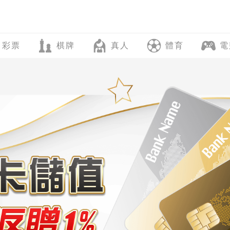
惠
娛樂城遊戲
體育博彩
2026世界盃
真人娛樂
題
百家樂
體育彩票
關於2026年世界杯
真人娛樂
下載教
電子遊戲
電競遊戲
追蹤2026 FIFA世界
真人美女荷官
下載應
盃
老虎機
世界盃投注
真人百家樂
TU 
關於網路娛樂城博彩
捕魚機遊戲
即時比分
棋盤遊戲
首頁
關於網路娛樂城博彩
彩票投注